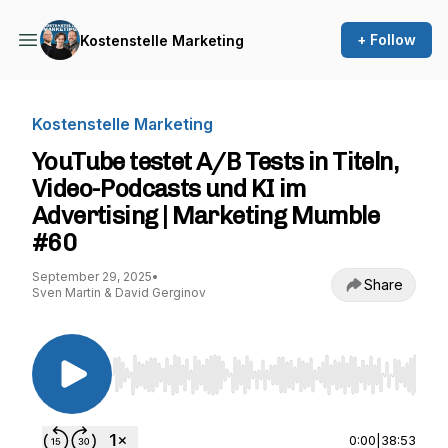
+ Follow
Kostenstelle Marketing
Kostenstelle Marketing
YouTube testet A/B Tests in Titeln,
Video-Podcasts und KI im
Advertising | Marketing Mumble
#60
September 29, 2025
•
Share
Sven Martin & David Gerginov
Use Left/Right to seek, Home/End to jump to st
0:00
|
38:53